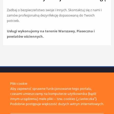
Zadbaj o bezpieczeństwo swoje i innych. Skontaktuj się z nami i
zamów profesjonalną dezynfekcję dopasowaną do Twoich
potrzeb.
Usługi wykonujemy na terenie Warszawy, Piaseczna i
powiatów ościennych.
Pliki cookie
Aby zapewnić sprawne funkcjonowanie tego portalu,
czasami umieszczamy na komputerze użytkownika (bądź
innym urządzeniu) małe pliki – tzw. cookies („ciasteczka”).
DeKret Security, tel:
690 663 672
, 05-500 Piaseczno, ul. Derdowskiego 37
Podobnie postępuje większość dużych witryn internetowych.