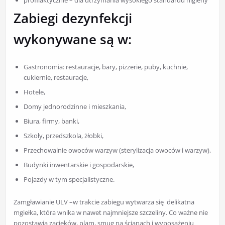
profilaktycznie – dla utrzymania wysokiego standardu higieny
Zabiegi dezynfekcji
wykonywane są w:
Gastronomia: restauracje, bary, pizzerie, puby, kuchnie,
cukiernie, restauracje,
Hotele,
Domy jednorodzinne i mieszkania,
Biura, firmy, banki,
Szkoły, przedszkola, żłobki,
Przechowalnie owoców warzyw (sterylizacja owoców i warzyw),
Budynki inwentarskie i gospodarskie,
Pojazdy w tym specjalistyczne.
Zamgławianie ULV –w trakcie zabiegu wytwarza się delikatna
mgiełka, która wnika w nawet najmniejsze szczeliny. Co ważne nie
pozostawia zacieków, plam, smug na ścianach i wyposażeniu